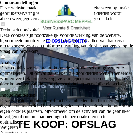
Cookie-instellingen
Deze website maakt gebruik van cookies om bezoekers een optimale
gebruikerservaring te bieden. Bepaalde inhoud van derden wordt
alleen weergegeven als "Inhoud van derden" is ingeschakeld.
Technisch noodzakelijk
Deze cookies zijn noodzakelijk voor de werking van de website,
bijvoorbeeld om deze te beschermen tegen aanvallen van hackers en
OPSLAG UNITS
om te zorgen voor een uniforme uitstraling van de site, aangepast op de
vraag van bezoekers.
Analytisch
Deze cookies worden gebruikt om de gebruikerservaring verder te
optimaliseren. Dit omvat statistieken die door derden websitebeheerder
worden verstrekt en de weergave van gepersonaliseerde advertenties
door het volgen van de gebruikersactiviteit op verschillende websites.
Inhoud van derden
Deze website kan inhoud of functies aanbieden die door derden op
eigen verantwoordelijkheid wordt geleverd. Deze derden kunnen hun
eigen cookies plaatsen, bijvoorbeeld om de activiteit van de gebruiker
te volgen of om hun aanbiedingen te personaliseren en te
TE KOOP: OPSLAG
optimaliseren.
Weigeren
Accepteer alle