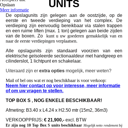
UNITS
Opslaan
Meer informatie
De opslagunits zijn gelegen aan de oostzijde, op de
eerste en tweede verdieping van het complex. De
verdieping zijn eenvoudig bereikbaar via stalen trappen
en een ruime liften (max. 1 ton) gelegen aan beide zijden
van de boxen. Zo
kunt u uw goederen gemakkelijk van en
naar de eerste verdiepingen verplaatsen.
Alle opslagunits zijn standaard voorzien van een
elektrische geïsoleerde sectionaaldeur met handgreep en
cilinderslot,
1 lichtpunt en schakelaar.
Uiteraard zijn er
extra opties
mogelijk, meer weten?
Mail of bel ons wat er nog beschikbaar is voor verkoop:
Neem hier contact op voor interesse, meer informatie
of om uw vragen te stellen.
TOP BOX S , NOG ENKELE BESCHIKBAAR!
Afmeting: B3.40 x L4.24 x H2.50 mtr (15m2, 36m3)
VERKOOPPRIJS:
€ 21,900,-
excl. BTW
Er zijn nog 10 Top Box S units beschikbaar
Mogelijk netto rendement bij